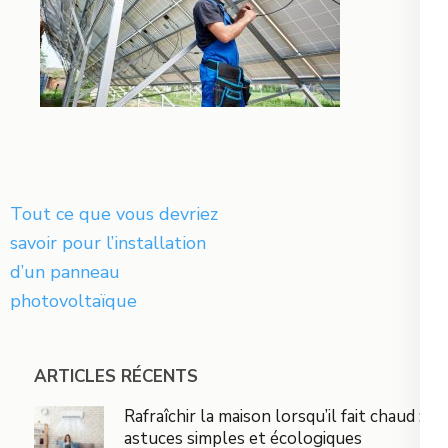
Navigation
Tout ce que vous devriez
de
savoir pour l’installation
l’article
d’un panneau
photovoltaïque
ARTICLES RÉCENTS
Rafraîchir la maison lorsqu’il fait chaud :
astuces simples et écologiques