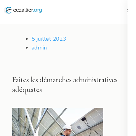
Aller
au
contenu
Cezallier
(Pressez
5 juillet 2023
Entrée)
admin
Faites les démarches administratives
adéquates