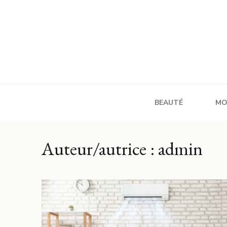
Aller
au
contenu
(Pressez
Entrée)
Cezallier
BEAUTÉ
MO
Auteur/autrice :
admin