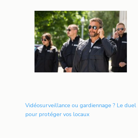
Navigation
Vidéosurveillance ou gardiennage ? Le duel
de
pour protéger vos locaux
l’article