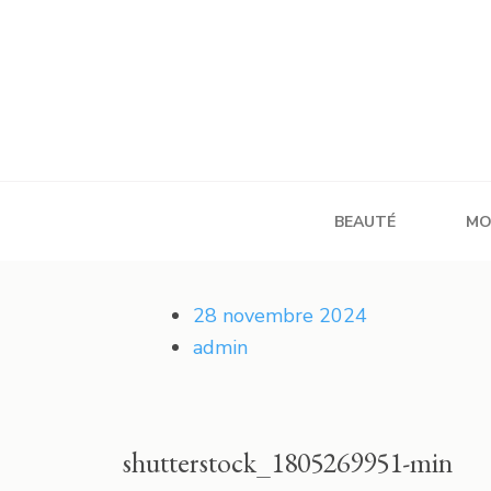
Aller
au
contenu
(Pressez
Entrée)
Cezallier
BEAUTÉ
MO
28 novembre 2024
admin
shutterstock_1805269951-min