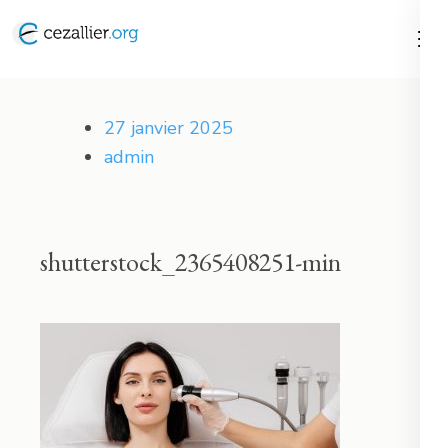
Aller
au
contenu
Cezallier
(Pressez
27 janvier 2025
Entrée)
admin
shutterstock_2365408251-min