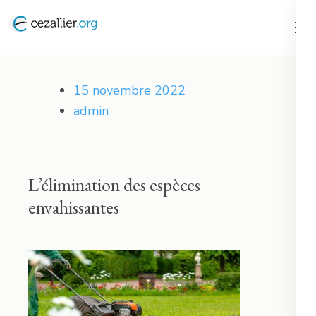
Aller
au
contenu
Cezallier
(Pressez
15 novembre 2022
Entrée)
admin
L’élimination des espèces
envahissantes