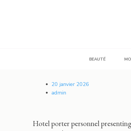
Aller
au
contenu
(Pressez
Entrée)
Cezallier
BEAUTÉ
MO
20 janvier 2026
admin
Hotel porter personnel presenting a