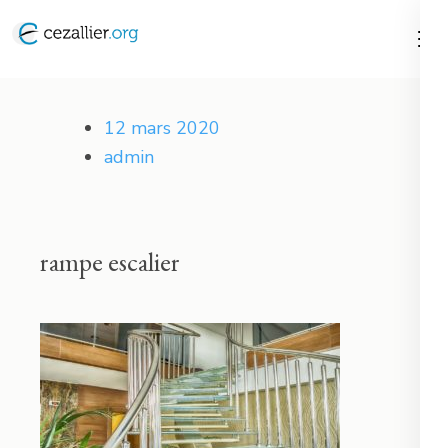
Aller
au
contenu
Cezallier
(Pressez
12 mars 2020
Entrée)
admin
rampe escalier